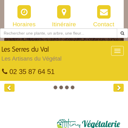
Horaires
Itinéraire
Contact
Les
Serres du Val
Toggl
navig
Les Artisans du Végétal
02 35 87 64 51
Previous
Nex