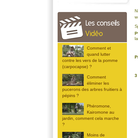
N
w
Les conseils
S
p
Vidéo
l
Comment et
quand lutter
P
contre les vers de la pomme
(carpocapse) ?
3
Comment
éliminer les
pucerons des arbres fruitiers à
pépins ?
Phéromone,
Kairomone au
jardin, comment cela marche
?
3
Moins de