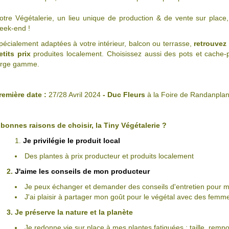
otre Végétalerie, un lieu unique de production & de vente sur place
eek-end !
pécialement adaptées à votre intérieur, balcon ou terrasse,
retrouvez 
etits prix
produites localement. Choisissez aussi des pots et cache-
arge gamme.
remière date :
27/28 Avril 2024
- Duc Fleurs
à la Foire de Randanpla
 bonnes raisons de choisir, la Tiny Végétalerie ?
Je privilégie le produit local
Des plantes à prix producteur et produits localement
2.
J'aime les conseils de mon producteur
Je peux échanger et demander des conseils d'entretien pour m
J'ai plaisir à partager mon goût pour le végétal avec des fe
. Je préserve la nature et la planète
Je redonne vie sur place à mes plantes fatiguées : taille, rempo