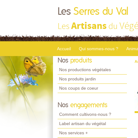
Les
Serres du Val
Artisans
Végé
Les
du
Accueil
Qui sommes-nous ?
Anima
Nos
produits
A
Nos productions végétales
Nos produits jardin
Nos coups de coeur
Nos
engagements
Comment cultivons-nous ?
Label artisan du végétal
Nos services +