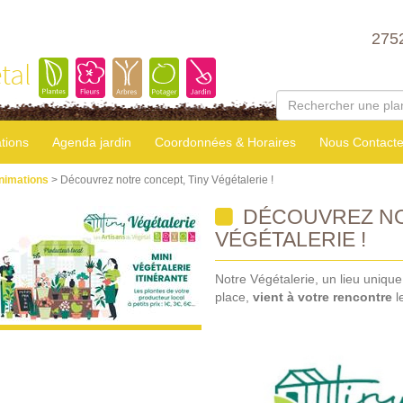
275
tal
tions
Agenda jardin
Coordonnées & Horaires
Nous Contacte
nimations
> Découvrez notre concept, Tiny Végétalerie !
DÉCOUVREZ NO
VÉGÉTALERIE !
Notre Végétalerie, un lieu uniqu
place,
vient à votre rencontre
l