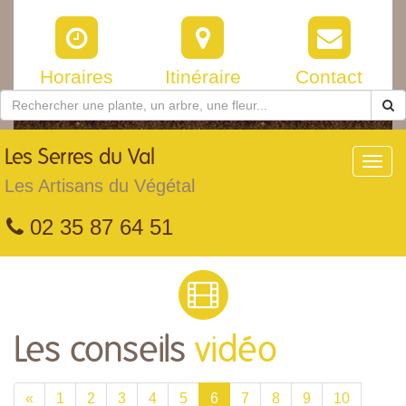
Horaires
Itinéraire
Contact
Les
Serres du Val
Toggl
navig
Les Artisans du Végétal
02 35 87 64 51
Les conseils
vidéo
«
1
2
3
4
5
6
7
8
9
10