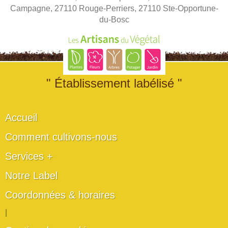
Campagne, 27110 Rouge-Perriers, 27110 Ste-Opportune-
du-Bosc
" Établissement labélisé "
Accueil
Comment cultivons-nous
Services +
Notre Label
Coordonnées & horaires
|