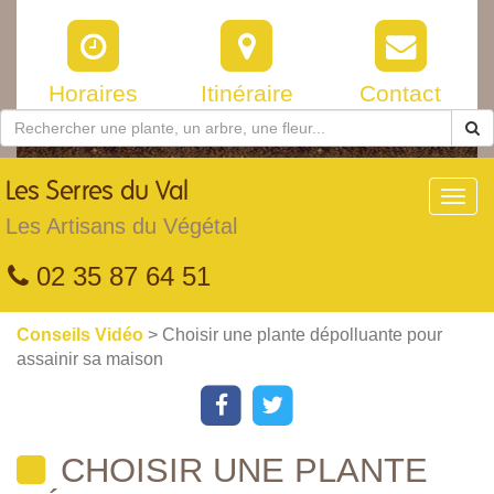
Horaires
Itinéraire
Contact
Les
Serres du Val
Toggl
navig
Les Artisans du Végétal
02 35 87 64 51
Conseils Vidéo
> Choisir une plante dépolluante pour
assainir sa maison
CHOISIR UNE PLANTE