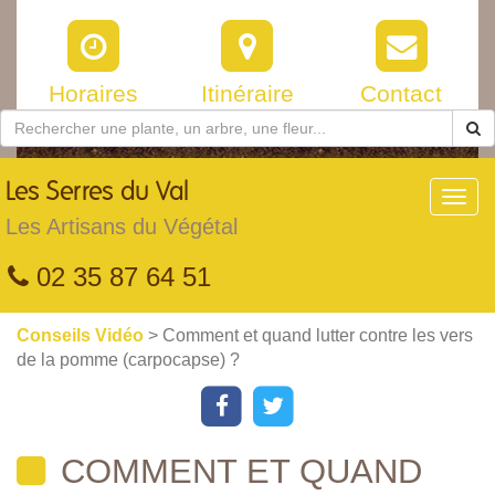
Horaires
Itinéraire
Contact
Les
Serres du Val
Toggl
navig
Les Artisans du Végétal
02 35 87 64 51
Conseils Vidéo
> Comment et quand lutter contre les vers
de la pomme (carpocapse) ?
COMMENT ET QUAND