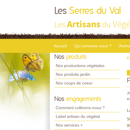
Les
Serres du Val
Artisans
Végé
Les
du
Accueil
Qui sommes-nous ?
Anima
Nos
produits
C
Nos productions végétales
Nos produits jardin
Nos coups de coeur
J
Nos
engagements
e
Comment cultivons-nous ?
L
Label artisan du végétal
S
g
Nos services +