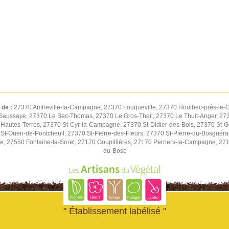
 de :
27370 Amfreville-la-Campagne, 27370 Fouqueville, 27370 Houlbec-près-le-G
Saussaye, 27370 Le Bec-Thomas, 27370 Le Gros-Theil, 27370 Le Thuit-Anger, 2737
autes-Terres, 27370 St-Cyr-la-Campagne, 27370 St-Didier-des-Bois, 27370 St-G
St-Ouen-de-Pontcheuil, 27370 St-Pierre-des-Fleurs, 27370 St-Pierre-du-Bosguér
ne, 27550 Fontaine-la-Soret, 27170 Goupillières, 27170 Perriers-la-Campagne, 27
du-Bosc
" Établissement labélisé "