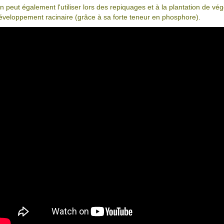
n peut également l'utiliser lors des repiquages et à la plantation de vé
éveloppement racinaire (grâce à sa forte teneur en phosphore).