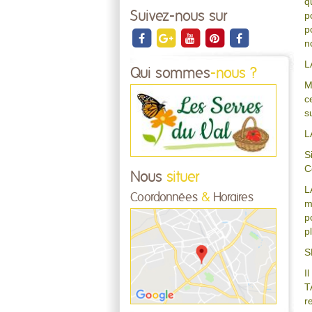
q
Suivez-nous sur
p
p
n
L
Qui sommes
-nous ?
M
c
s
L
S
C
Nous
situer
L
Coordonnées
&
Horaires
m
p
p
S
I
T
r