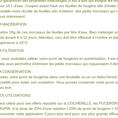
ui garantiront ses propriétés insectifuges (c'est à dire qui éloigne les 
our 10 L d'eau. Coupez assez haut vos feuilles de fougère afin d'éviter 
ossible votre récolte de feuilles afin d'obtenir des petits morceaux qui 
ous intéressent.
A MACÉRATION :
ettre 1Kg de ces morceaux de feuilles par litre d'eau. Bien mélanger une
ela durant 6 à 12 jours. Attention, ceci doit être effectué à l'ombre et
upérieure à 15°C.
A FILTRATION :
i vous souhaitez utiliser votre purin de fougères en pulvérisation, il est s
ela vous permettra d'éliminer les petits morceaux qui risqueraient d'obs
A CONSERVATION :
ettez votre purin de fougères dans une bouteille ou un un bidon fermé
ossible pour éviter son oxydation. Vous pouvez conserver votre purin un an
lus bon.
ES UTILISATIONS :
l est utilisé pour ses effets répulsifs sur la COCHENILLE, les PUCE
AUPIN à la dose de 20% d'une solution ( 20% de purin de fougère + 5% d'
enouveler cette application 3 jours plus tard pour une plus grande effica