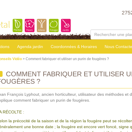
275
tal
tions
Agenda jardin
Coordonnées & Horaires
Nous Contacte
onseils Vidéo
> Comment fabriquer et utiliser un purin de fougères ?
COMMENT FABRIQUER ET UTILISER U
FOUGÈRES ?
ean François Lyphout, ancien horticulteur, utilisateur des méthodes et 
xplique comment fabriquer un purin de fougères.
A RÉCOLTE :
elon la précocité de la saison et de la région la fougère peut se récolter à
énéralement une bonne date ; la fougère est encore vert foncé, signe q