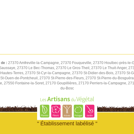
 de :
27370 Amfreville-la-Campagne, 27370 Fouqueville, 27370 Houlbec-près-le-G
Saussaye, 27370 Le Bec-Thomas, 27370 Le Gros-Theil, 27370 Le Thuit-Anger, 2737
autes-Terres, 27370 St-Cyr-la-Campagne, 27370 St-Didier-des-Bois, 27370 St-G
St-Ouen-de-Pontcheuil, 27370 St-Pierre-des-Fleurs, 27370 St-Pierre-du-Bosguér
ne, 27550 Fontaine-la-Soret, 27170 Goupillières, 27170 Perriers-la-Campagne, 27
du-Bosc
" Établissement labélisé "