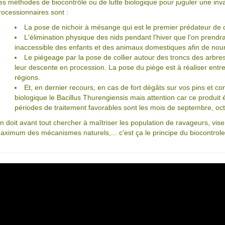
es méthodes de biocontrôle ou de lutte biologique pour juguler une inva
rocessionnaires sont :
La pose de nichoir à mésange qui est le premier prédateur de c
L'élimination physique des nids pendant l'hiver que l'on prend
inaccessible des enfants et des animaux domestiques afin de nour
Le piégeage par la pose de collier autour des troncs des arbres
leur descente en procession. La pose du piège est à réaliser entre l
régions.
Et, en dernier recours, en cas de fort dégâts sur vos pins et con
biologique le Bacillus Thurengiensis mais attention car ce produit é
périodes de traitement favorables sont les mois de septembre, o
n doit avant tout chercher à maîtriser les population de ravageurs, viser 
aximum des mécanismes naturels,... c'est ça le principe du biocontrole