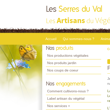
Les
Serres du Val
Artisans
Végé
Les
du
Accueil
Qui sommes-nous ?
Anima
Nos
produits
C
Nos productions végétales
Nos produits jardin
Nos coups de coeur
J
Nos
engagements
n
L
Comment cultivons-nous ?
L
Label artisan du végétal
r
Nos services +
L