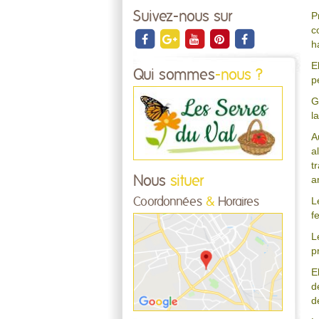
Suivez-nous sur
P
c
h
E
Qui sommes
-nous ?
p
G
l
A
a
t
a
Nous
situer
L
Coordonnées
&
Horaires
f
L
p
E
d
d