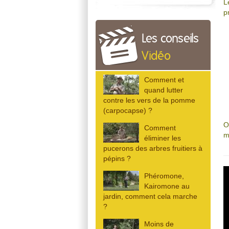
L
p
Les conseils
Vidéo
Comment et
quand lutter
contre les vers de la pomme
(carpocapse) ?
O
Comment
m
éliminer les
pucerons des arbres fruitiers à
pépins ?
Phéromone,
Kairomone au
jardin, comment cela marche
?
Moins de