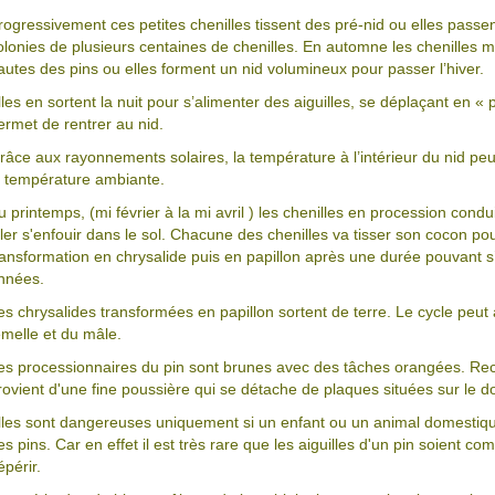
rogressivement ces petites chenilles tissent des pré-nid ou elles passent
olonies de plusieurs centaines de chenilles. En automne les chenilles 
autes des pins ou elles forment un nid volumineux pour passer l’hiver.
lles en sortent la nuit pour s’alimenter des aiguilles, se déplaçant en « p
ermet de rentrer au nid.
râce aux rayonnements solaires, la température à l’intérieur du nid peu
a température ambiante.
u printemps, (mi février à la mi avril ) les chenilles en procession condu
ller s'enfouir dans le sol. Chacune des chenilles va tisser son cocon 
ransformation en chrysalide puis en papillon après une durée pouvant s
nnées.
es chrysalides transformées en papillon sortent de terre. Le cycle peu
emelle et du mâle.
es processionnaires du pin sont brunes avec des tâches orangées. Recou
rovient d'une fine poussière qui se détache de plaques situées sur le dos
lles sont dangereuses uniquement si un enfant ou un animal domestiqu
es pins. Car en effet il est très rare que les aiguilles d'un pin soient c
épérir.