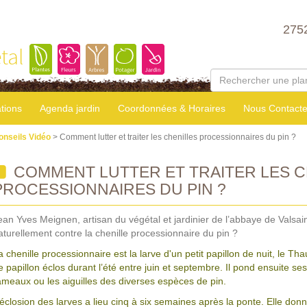
275
tal
tions
Agenda jardin
Coordonnées & Horaires
Nous Contacte
onseils Vidéo
> Comment lutter et traiter les chenilles processionnaires du pin ?
COMMENT LUTTER ET TRAITER LES C
PROCESSIONNAIRES DU PIN ?
ean Yves Meignen, artisan du végétal et jardinier de l’abbaye de Valsai
aturellement contre la chenille processionnaire du pin ?
a chenille processionnaire est la larve d'un petit papillon de nuit, le 
e papillon éclos durant l’été entre juin et septembre. Il pond ensuite s
ameaux ou les aiguilles des diverses espèces de pin.
’éclosion des larves a lieu cinq à six semaines après la ponte. Elle don