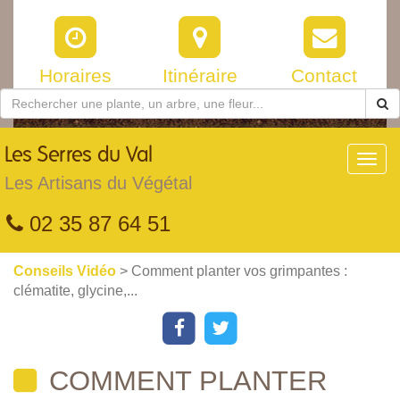
Horaires
Itinéraire
Contact
Les
Serres du Val
Toggl
navig
Les Artisans du Végétal
02 35 87 64 51
Conseils Vidéo
> Comment planter vos grimpantes :
clématite, glycine,...
COMMENT PLANTER