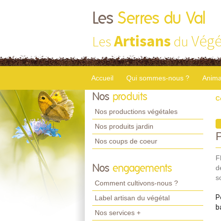
Les
Serres du Val
Artisans
Végé
Les
du
Accueil
Qui sommes-nous ?
Anima
Nos
produits
C
Nos productions végétales
Nos produits jardin
Nos coups de coeur
F
Nos
engagements
d
s
Comment cultivons-nous ?
P
Label artisan du végétal
b
Nos services +