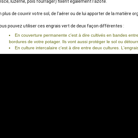
esce, luzerne, pois fourrager) fixent également l'azote. 

n plus de couvrir votre sol, de l'aérer ou de lui apporter de la matière orga
En couverture permanente c'est à dire cultivés en bandes ent
bordures de votre potager. Ils vont aussi protéger le sol ou détou
En culture intercalaire c'est à dire entre deux cultures. L'engrais