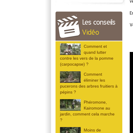
v
E
Les conseils
Vidéo
Comment et
quand lutter
contre les vers de la pomme
(carpocapse) ?
Comment
éliminer les
pucerons des arbres fruitiers à
pépins ?
Phéromone,
Kairomone au
jardin, comment cela marche
?
Moins de