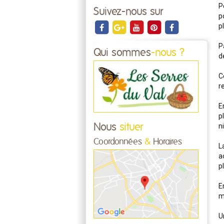
P
Suivez-nous sur
p
p
P
Qui sommes
-nous ?
d
C
r
E
p
n
Nous
situer
Coordonnées
&
Horaires
L
a
pl
E
m
U