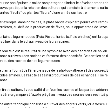
our ne pas épuiser le sol de son potager et limiter le développement d
ouvez pratiquer la rotation des cultures qui consiste à alterner la cultu
lantes "feuille" ou plantes "fleurs" d'une année sur l'autre.

ar exemple, dans notre cas, la plate bande d'épinard pourra être rempla
ernières, au delà de la production de fèves, nous apporterons de l'azote p
ertaines légumineuses (Pois, Fèves, haricots, Pois chiches) ont la capaci
estituer dans le sol au niveau de leurs racines. 

n réalité c'est le résultat d'une symbiose avec des bactéries du sol du 
lante au niveau des racines et forment des nodosités. Ce sont les petit
iveau des racines de nos légumineuses.

a plante fournit de l'énergie issue de la photosynthèse et des sucres. E
cides aminés. De l'azote est ainsi produit lors de ces échanges. Il se re
ante. 

n fin de culture, Il vous suffit d'enfouir les racines et les parties aérie
atière organique et l'azote piégé au niveau des racines sera restitué pro
ne autre technique consiste à cultiver des engrais verts, ici la Vesce. Ce