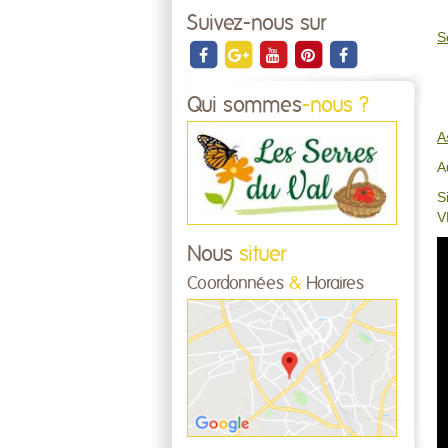
Suivez-nous sur
S
Qui sommes
-nous ?
A
A
S
V
Nous
situer
Coordonnées
&
Horaires