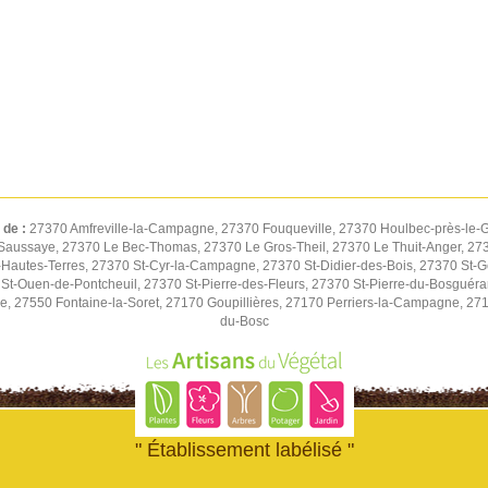
 de :
27370 Amfreville-la-Campagne, 27370 Fouqueville, 27370 Houlbec-près-le-G
Saussaye, 27370 Le Bec-Thomas, 27370 Le Gros-Theil, 27370 Le Thuit-Anger, 2737
autes-Terres, 27370 St-Cyr-la-Campagne, 27370 St-Didier-des-Bois, 27370 St-G
St-Ouen-de-Pontcheuil, 27370 St-Pierre-des-Fleurs, 27370 St-Pierre-du-Bosguér
ne, 27550 Fontaine-la-Soret, 27170 Goupillières, 27170 Perriers-la-Campagne, 27
du-Bosc
" Établissement labélisé "