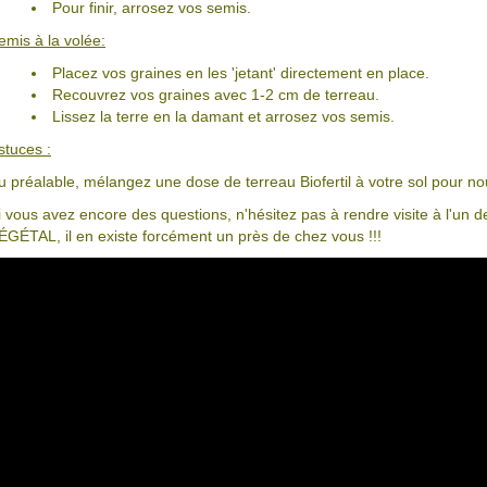
Pour finir, arrosez vos semis.
emis à la volée:
Placez vos graines en les 'jetant' directement en place.
Recouvrez vos graines avec 1-2 cm de terreau.
Lissez la terre en la damant et arrosez vos semis.
stuces :
u préalable, mélangez une dose de terreau Biofertil à votre sol pour nour
i vous avez encore des questions, n'hésitez pas à rendre visite à l'u
ÉGÉTAL, il en existe forcément un près de chez vous !!!