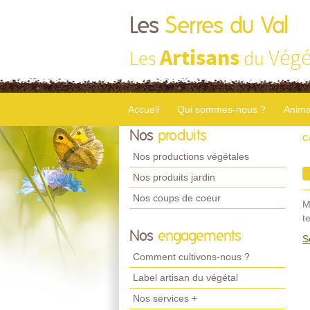
Les
Serres du Val
Artisans
Végé
Les
du
Accueil
Qui sommes-nous ?
Anima
Nos
produits
C
Nos productions végétales
Nos produits jardin
Nos coups de coeur
M
t
Nos
engagements
S
Comment cultivons-nous ?
Label artisan du végétal
Nos services +