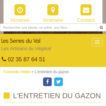
Horaires
Itinéraire
Contact
Les
Serres du Val
Toggl
navig
Les Artisans du Végétal
02 35 87 64 51
Conseils Vidéo
> L'entretien du gazon
L'ENTRETIEN DU GAZON