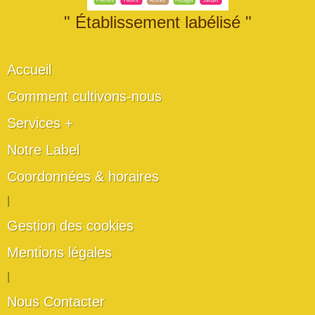
" Établissement labélisé "
Accueil
Comment cultivons-nous
Services +
Notre Label
Coordonnées & horaires
|
Gestion des cookies
Mentions légales
|
Nous Contacter