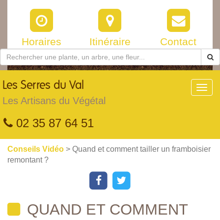
Horaires
Itinéraire
Contact
Les
Serres du Val
Toggl
navig
Les Artisans du Végétal
02 35 87 64 51
Conseils Vidéo
> Quand et comment tailler un framboisier
remontant ?
QUAND ET COMMENT