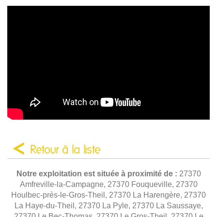
Retour à la liste
Notre exploitation est située à proximité de :
27370
Amfreville-la-Campagne, 27370 Fouqueville, 27370
Houlbec-près-le-Gros-Theil, 27370 La Harengère, 27370
La Haye-du-Theil, 27370 La Pyle, 27370 La Saussaye,
27370 Le Bec-Thomas, 27370 Le Gros-Theil, 27370 Le