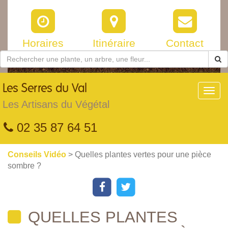
Horaires
Itinéraire
Contact
Les
Serres du Val
Toggl
navig
Les Artisans du Végétal
02 35 87 64 51
Conseils Vidéo
> Quelles plantes vertes pour une pièce
sombre ?
QUELLES PLANTES