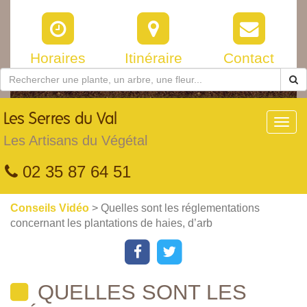
Horaires
Itinéraire
Contact
Les
Serres du Val
Toggl
navig
Les Artisans du Végétal
02 35 87 64 51
Conseils Vidéo
> Quelles sont les réglementations
concernant les plantations de haies, d’arb
QUELLES SONT LES