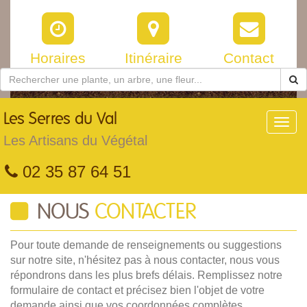
Horaires
Itinéraire
Contact
Les
Serres du Val
Toggl
navig
Les Artisans du Végétal
02 35 87 64 51
NOUS
CONTACTER
Pour toute demande de renseignements ou suggestions
sur notre site, n'hésitez pas à nous contacter, nous vous
répondrons dans les plus brefs délais. Remplissez notre
formulaire de contact et précisez bien l'objet de votre
demande ainsi que vos coordonnées complètes.