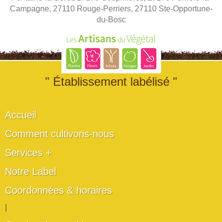
Campagne, 27110 Rouge-Perriers, 27110 Ste-Opportune-
du-Bosc
" Établissement labélisé "
Accueil
Comment cultivons-nous
Services +
Notre Label
Coordonnées & horaires
|