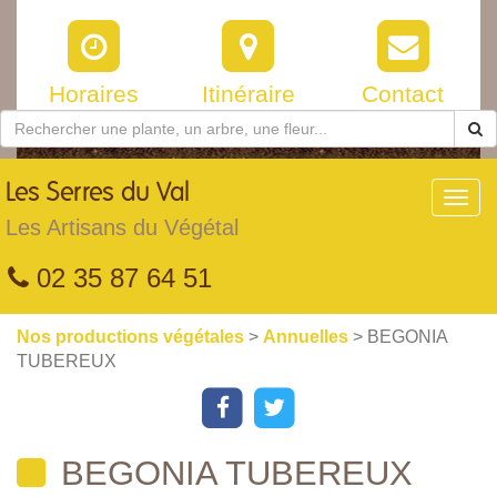
Horaires
Itinéraire
Contact
Les
Serres du Val
Toggl
navig
Les Artisans du Végétal
02 35 87 64 51
Nos productions végétales
>
Annuelles
> BEGONIA
TUBEREUX
BEGONIA TUBEREUX