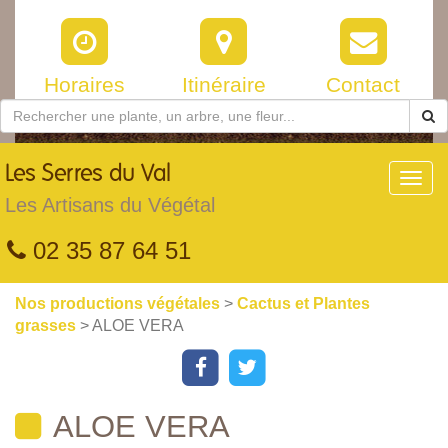
Horaires
Itinéraire
Contact
Les
Serres du Val
Toggl
navig
Les Artisans du Végétal
02 35 87 64 51
Nos productions végétales
>
Cactus et Plantes
grasses
> ALOE VERA
ALOE VERA