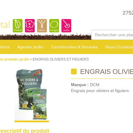
275
tal
tions
Agenda jardin
Coordonnées & Horaires
Nous Contacte
os produits jardin
> ENGRAIS OLIVIERS ET FIGUIERS
ENGRAIS OLIVI
Marque :
DCM
Engrais pour oliviers et figuiers
escriptif du produit