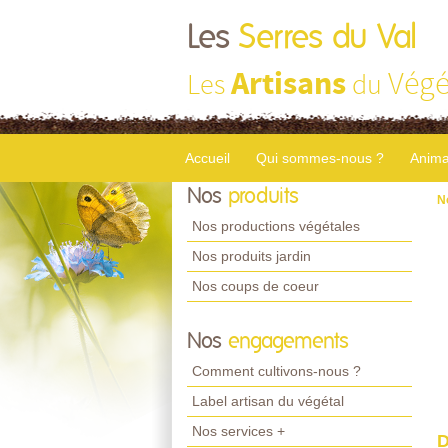
Les
Serres du Val
Artisans
Végé
Les
du
Accueil
Qui sommes-nous ?
Anima
Nos
produits
N
Nos productions végétales
Nos produits jardin
Nos coups de coeur
Nos
engagements
Comment cultivons-nous ?
Label artisan du végétal
Nos services +
D