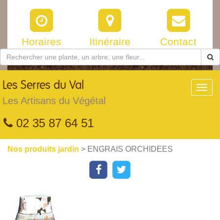
Horaires
Itinéraire
Contact
Les
Serres du Val
Toggl
navig
Les Artisans du Végétal
02 35 87 64 51
Nos produits jardin
> ENGRAIS ORCHIDEES