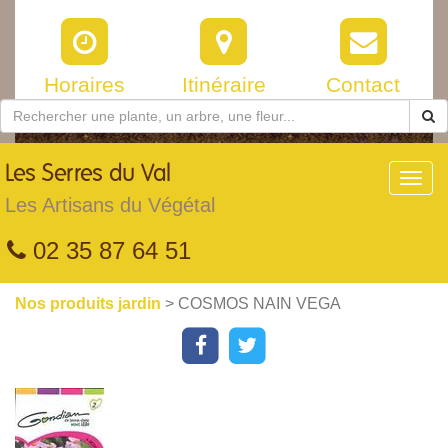
Horaires
Itinéraire
Contact
Les
Serres du Val
Toggl
navig
Les Artisans du Végétal
02 35 87 64 51
Nos produits jardin
> COSMOS NAIN VEGA