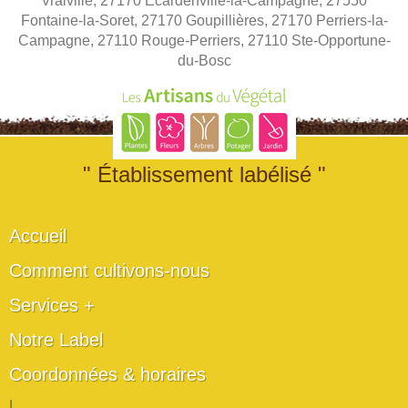
Vraiville, 27170 Ecardenville-la-Campagne, 27550
Fontaine-la-Soret, 27170 Goupillières, 27170 Perriers-la-
Campagne, 27110 Rouge-Perriers, 27110 Ste-Opportune-
du-Bosc
" Établissement labélisé "
Accueil
Comment cultivons-nous
Services +
Notre Label
Coordonnées & horaires
|