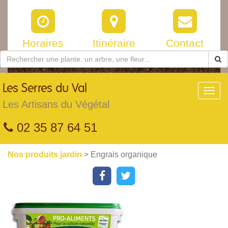
Horaires
Itinéraire
Contact
Les
Serres du Val
Toggl
navig
Les Artisans du Végétal
02 35 87 64 51
Nos produits jardin
> Engrais organique