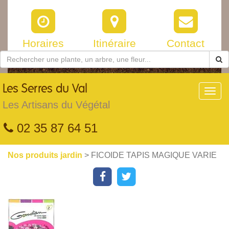
Horaires
Itinéraire
Contact
Les
Serres du Val
Toggl
navig
Les Artisans du Végétal
02 35 87 64 51
Nos produits jardin
> FICOIDE TAPIS MAGIQUE VARIE