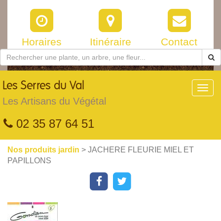
Horaires
Itinéraire
Contact
Les
Serres du Val
Toggl
navig
Les Artisans du Végétal
02 35 87 64 51
Nos produits jardin
> JACHERE FLEURIE MIEL ET
PAPILLONS