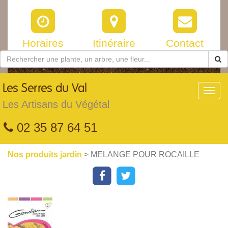
Horaires
Itinéraire
Contact
Les
Serres du Val
Toggl
navig
Les Artisans du Végétal
02 35 87 64 51
Nos produits jardin
> MELANGE POUR ROCAILLE