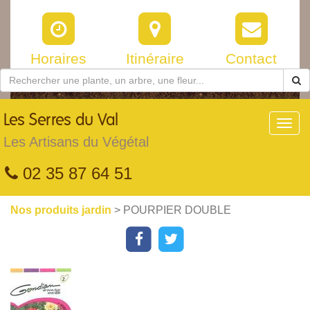
Horaires
Itinéraire
Contact
Les
Serres du Val
Toggl
navig
Les Artisans du Végétal
02 35 87 64 51
Nos produits jardin
> POURPIER DOUBLE