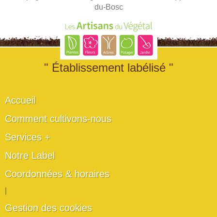
du-Bosc
" Établissement labélisé "
Accueil
Comment cultivons-nous
Services +
Notre Label
Coordonnées & horaires
|
Gestion des cookies