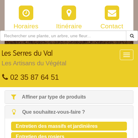
Horaires
Itinéraire
Contact
Les
Serres du Val
Toggl
navig
Les Artisans du Végétal
02 35 87 64 51
Affiner par type de produits
Que souhaitez-vous-faire ?
Entretien des massifs et jardinières
Entretien des rosiers