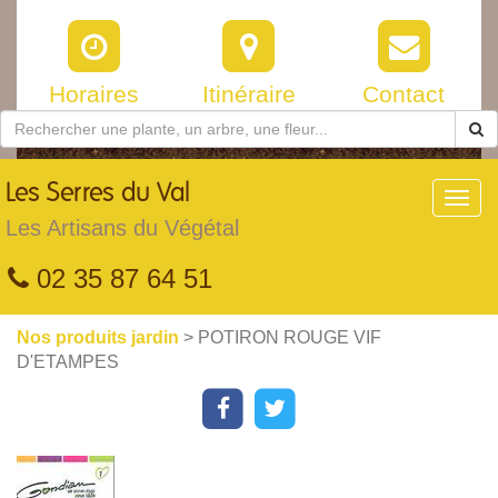
Horaires
Itinéraire
Contact
Les
Serres du Val
Toggl
navig
Les Artisans du Végétal
02 35 87 64 51
Nos produits jardin
> POTIRON ROUGE VIF
D'ETAMPES