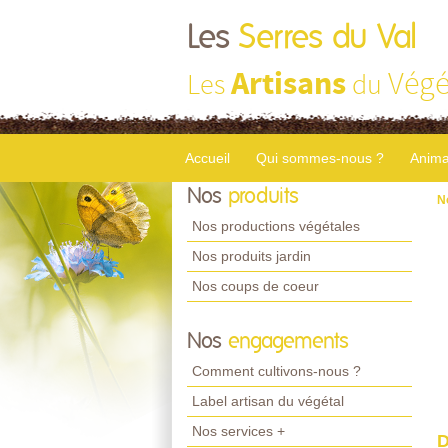
Les
Serres du Val
Artisans
Végé
Les
du
Accueil
Qui sommes-nous ?
Anima
Nos
produits
N
Nos productions végétales
Nos produits jardin
Nos coups de coeur
Nos
engagements
Comment cultivons-nous ?
Label artisan du végétal
Nos services +
D