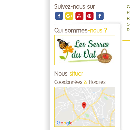
Suivez-nous sur
G
R
R
S
Qui sommes
-nous ?
R
Nous
situer
Coordonnées
&
Horaires