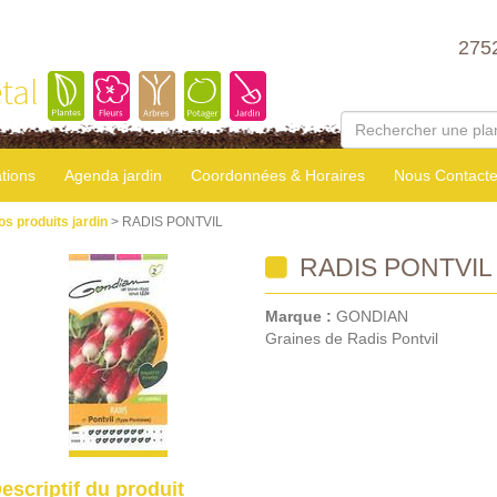
275
tal
tions
Agenda jardin
Coordonnées & Horaires
Nous Contacte
os produits jardin
> RADIS PONTVIL
RADIS PONTVIL
Marque :
GONDIAN
Graines de Radis Pontvil
escriptif du produit