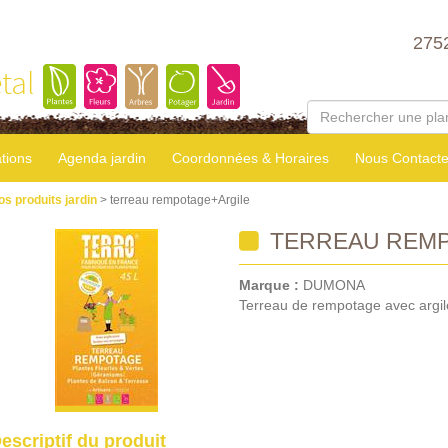
275
tal
tions
Agenda jardin
Coordonnées & Horaires
Nous Contacte
os produits jardin
> terreau rempotage+Argile
TERREAU REMP
Marque :
DUMONA
Terreau de rempotage avec argil
escriptif du produit