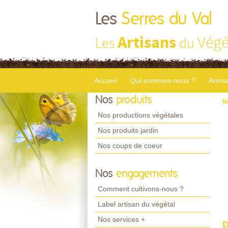
Les
Serres du Val
Artisans
Végé
Les
du
Accueil
Qui sommes-nous ?
Anima
Nos
produits
N
Nos productions végétales
Nos produits jardin
Nos coups de coeur
Nos
engagements
Comment cultivons-nous ?
Label artisan du végétal
Nos services +
D