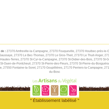
 de :
27370 Amfreville-la-Campagne, 27370 Fouqueville, 27370 Houlbec-près-le-G
Saussaye, 27370 Le Bec-Thomas, 27370 Le Gros-Theil, 27370 Le Thuit-Anger, 2737
autes-Terres, 27370 St-Cyr-la-Campagne, 27370 St-Didier-des-Bois, 27370 St-G
St-Ouen-de-Pontcheuil, 27370 St-Pierre-des-Fleurs, 27370 St-Pierre-du-Bosguér
ne, 27550 Fontaine-la-Soret, 27170 Goupillières, 27170 Perriers-la-Campagne, 27
du-Bosc
" Établissement labélisé "