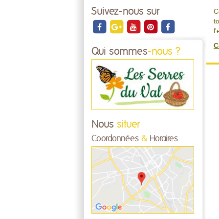
Suivez-nous sur
C
t
l
C
Qui sommes
-nous ?
Nous
situer
Coordonnées
&
Horaires