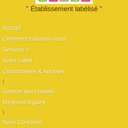
" Établissement labélisé "
Accueil
Comment cultivons-nous
Services +
Notre Label
Coordonnées & horaires
|
Gestion des cookies
Mentions légales
|
Nous Contacter