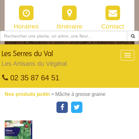
Horaires
Itinéraire
Contact
Les
Serres du Val
Toggl
navig
Les Artisans du Végétal
02 35 87 64 51
Nos produits jardin
> Mâche à grosse graine