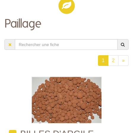
Paillage
1
2
»