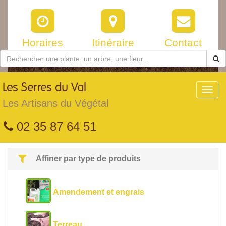
Horaires
Itinéraire
Contact
Les
Serres du Val
Toggl
navig
Les Artisans du Végétal
02 35 87 64 51
Affiner par type de produits
Amendement et engrais
Terreau