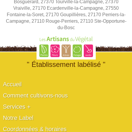
Bosguérard, 27370 Tourville-la-Campagne, 27370
Vraiville, 27170 Ecardenville-la-Campagne, 27550
Fontaine-la-Soret, 27170 Goupillières, 27170 Perriers-la-
Campagne, 27110 Rouge-Perriers, 27110 Ste-Opportune-
du-Bosc
" Établissement labélisé "
Accueil
Comment cultivons-nous
Services +
Notre Label
Coordonnées & horaires