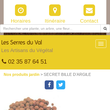
Horaires
Itinéraire
Contact
Les
Serres du Val
Toggl
navig
Les Artisans du Végétal
02 35 87 64 51
Nos produits jardin
> SECRET BILLE D'ARGILE