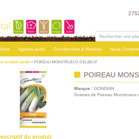
275
tal
tions
Agenda jardin
Coordonnées & Horaires
Nous Contacte
os produits jardin
> POIREAU MONSTRUEUX D'ELBEUF
POIREAU MONS
Marque :
GONDIAN
Graines de Poireau Monstrueux 
escriptif du produit