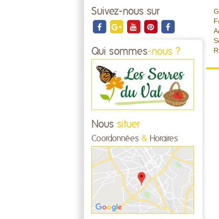
Suivez-nous sur
G
F
A
S
Qui sommes
-nous ?
R
Nous
situer
Coordonnées
&
Horaires