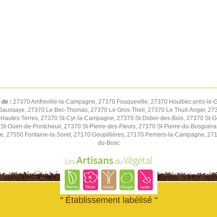
 de :
27370 Amfreville-la-Campagne, 27370 Fouqueville, 27370 Houlbec-près-le-G
Saussaye, 27370 Le Bec-Thomas, 27370 Le Gros-Theil, 27370 Le Thuit-Anger, 2737
autes-Terres, 27370 St-Cyr-la-Campagne, 27370 St-Didier-des-Bois, 27370 St-G
St-Ouen-de-Pontcheuil, 27370 St-Pierre-des-Fleurs, 27370 St-Pierre-du-Bosguér
ne, 27550 Fontaine-la-Soret, 27170 Goupillières, 27170 Perriers-la-Campagne, 27
du-Bosc
" Établissement labélisé "