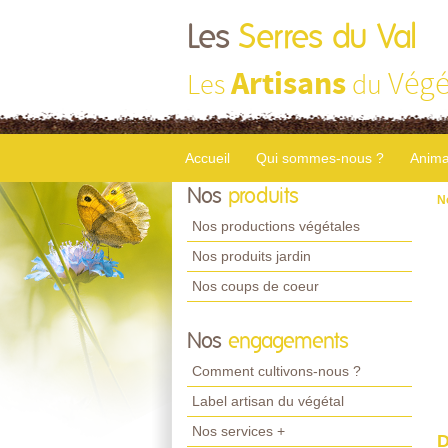
Les
Serres du Val
Artisans
Végé
Les
du
Accueil
Qui sommes-nous ?
Anima
Nos
produits
N
Nos productions végétales
Nos produits jardin
Nos coups de coeur
Nos
engagements
Comment cultivons-nous ?
Label artisan du végétal
Nos services +
D