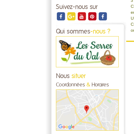
3
Suivez-nous sur
C
e
U
C
o
Qui sommes
-nous ?
Nous
situer
Coordonnées
&
Horaires