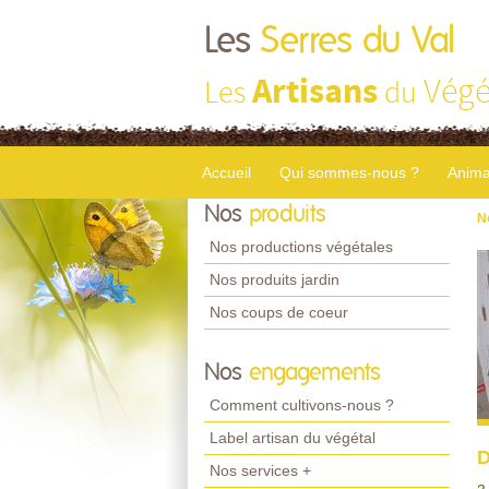
Les
Serres du Val
Artisans
Végé
Les
du
Accueil
Qui sommes-nous ?
Anima
Nos
produits
N
Nos productions végétales
Nos produits jardin
Nos coups de coeur
Nos
engagements
Comment cultivons-nous ?
Label artisan du végétal
D
Nos services +