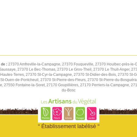
 de :
27370 Amfreville-la-Campagne, 27370 Fouqueville, 27370 Houlbec-près-le-G
Saussaye, 27370 Le Bec-Thomas, 27370 Le Gros-Theil, 27370 Le Thuit-Anger, 2737
autes-Terres, 27370 St-Cyr-la-Campagne, 27370 St-Didier-des-Bois, 27370 St-G
St-Ouen-de-Pontcheuil, 27370 St-Pierre-des-Fleurs, 27370 St-Pierre-du-Bosguér
ne, 27550 Fontaine-la-Soret, 27170 Goupillières, 27170 Perriers-la-Campagne, 27
du-Bosc
" Établissement labélisé "