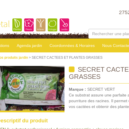
275
tal
tions
Agenda jardin
Coordonnées & Horaires
Nous Contacte
os produits jardin
> SECRET CACTEES ET PLANTES GRASSES
SECRET CACTE
GRASSES
Marque :
SECRET VERT
Ce substrat assure une parfaite a
pourriture des racines. Il permet
vos cactées et obtenir des plante
escriptif du produit