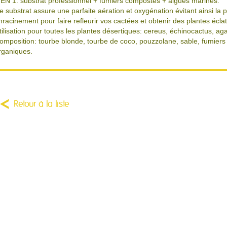
 EN 1: substrat professionnel + fumiers compostés + algues marines.
e substrat assure une parfaite aération et oxygénation évitant ainsi la 
nracinement pour faire refleurir vos cactées et obtenir des plantes écla
tilisation pour toutes les plantes désertiques: cereus, échinocactus, agav
omposition: tourbe blonde, tourbe de coco, pouzzolane, sable, fumiers
rganiques.
Retour à la liste