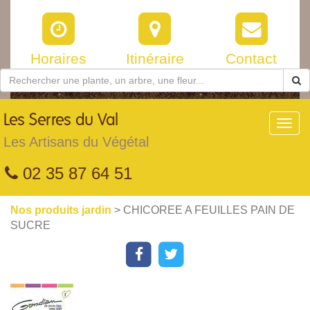
Horaires
Itinéraire
Contact
Les
Serres du Val
Toggl
navig
Les Artisans du Végétal
02 35 87 64 51
Nos produits jardin
> CHICOREE A FEUILLES PAIN DE
SUCRE