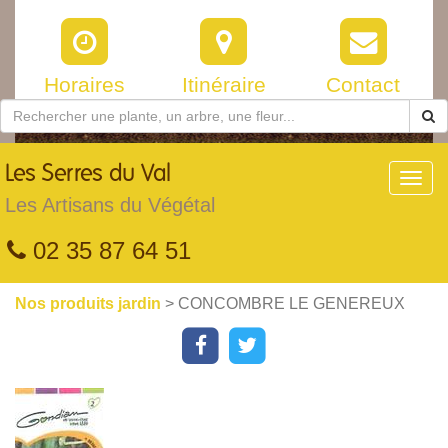
Horaires
Itinéraire
Contact
Les
Serres du Val
Toggl
navig
Les Artisans du Végétal
02 35 87 64 51
Nos produits jardin
> CONCOMBRE LE GENEREUX