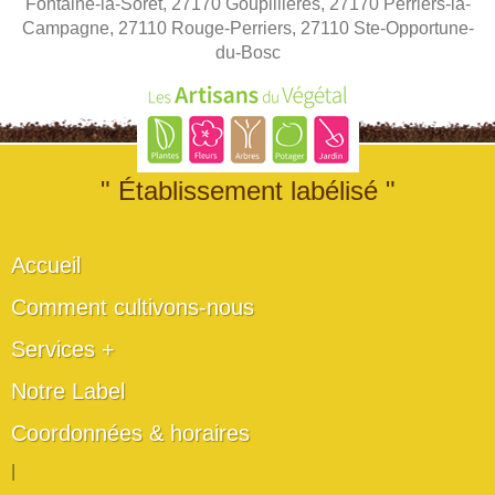
Fontaine-la-Soret, 27170 Goupillières, 27170 Perriers-la-
Campagne, 27110 Rouge-Perriers, 27110 Ste-Opportune-
du-Bosc
" Établissement labélisé "
Accueil
Comment cultivons-nous
Services +
Notre Label
Coordonnées & horaires
|