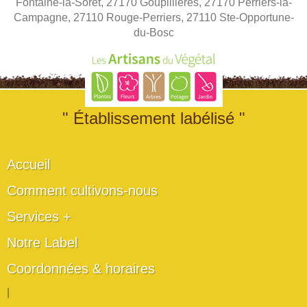
Fontaine-la-Soret, 27170 Goupillières, 27170 Perriers-la-
Campagne, 27110 Rouge-Perriers, 27110 Ste-Opportune-
du-Bosc
" Établissement labélisé "
Accueil
Comment cultivons-nous
Services +
Notre Label
Coordonnées & horaires
|