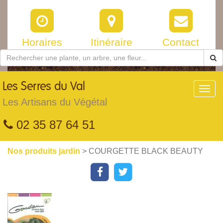
Horaires
Itinéraire
Contact
Les
Serres du Val
Toggl
navig
Les Artisans du Végétal
02 35 87 64 51
Nos produits jardin
> COURGETTE BLACK BEAUTY