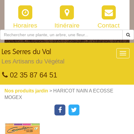
Horaires
Itinéraire
Contact
Les
Serres du Val
Toggl
navig
Les Artisans du Végétal
02 35 87 64 51
Nos produits jardin
> HARICOT NAIN A ECOSSE
MOGEX