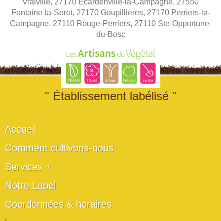
Vraiville, 27170 Ecardenville-la-Campagne, 27550
Fontaine-la-Soret, 27170 Goupillières, 27170 Perriers-la-
Campagne, 27110 Rouge-Perriers, 27110 Ste-Opportune-
du-Bosc
" Établissement labélisé "
Accueil
Comment cultivons-nous
Services +
Notre Label
Coordonnées & horaires