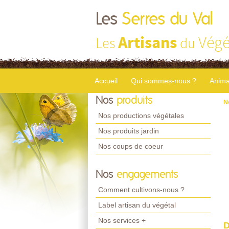
Les
Serres du Val
Artisans
Végé
Les
du
Accueil
Qui sommes-nous ?
Anima
Nos
produits
N
Nos productions végétales
Nos produits jardin
Nos coups de coeur
Nos
engagements
Comment cultivons-nous ?
Label artisan du végétal
Nos services +
D