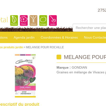
275
tal
tions
Agenda jardin
Coordonnées & Horaires
Nous Contacte
os produits jardin
> MELANGE POUR ROCAILLE
MELANGE POUR
Marque :
GONDIAN
Graines en mélange de Vivaces p
escriptif du produit