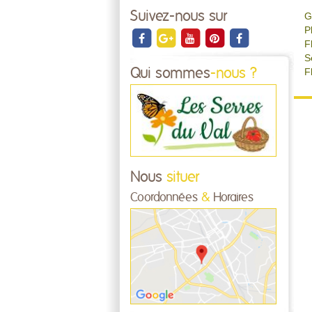
Suivez-nous sur
G
P
F
S
Qui sommes
-nous ?
F
Nous
situer
Coordonnées
&
Horaires