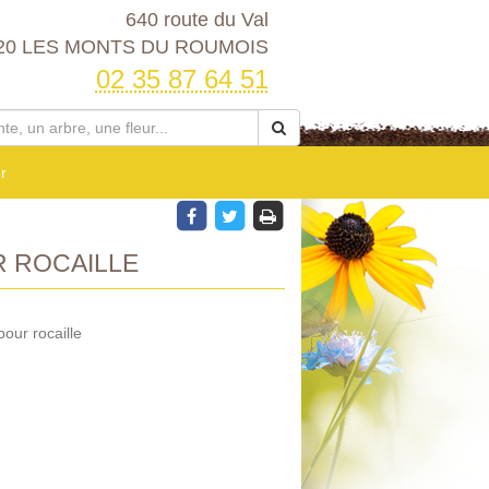
640 route du Val
20 LES MONTS DU ROUMOIS
02 35 87 64 51
r
 ROCAILLE
our rocaille